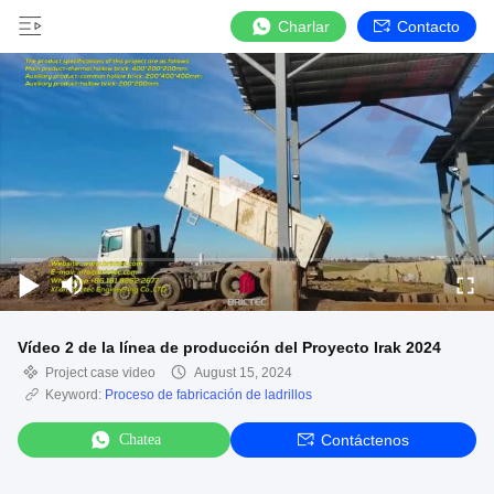
Charlar
Contacto
Vídeo 2 de la línea de producción del Proyecto Irak 2024
Project case video
August 15, 2024
Keyword:
Proceso de fabricación de ladrillos
Chatea
Contáctenos