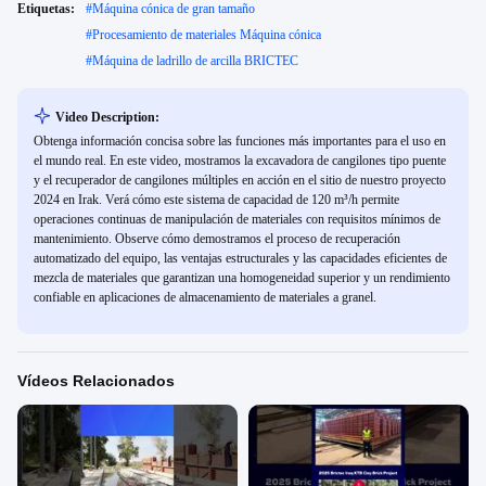
Etiquetas:
#
Máquina cónica de gran tamaño
#
Procesamiento de materiales Máquina cónica
#
Máquina de ladrillo de arcilla BRICTEC
Video Description:
Obtenga información concisa sobre las funciones más importantes para el uso en
el mundo real. En este video, mostramos la excavadora de cangilones tipo puente
y el recuperador de cangilones múltiples en acción en el sitio de nuestro proyecto
2024 en Irak. Verá cómo este sistema de capacidad de 120 m³/h permite
operaciones continuas de manipulación de materiales con requisitos mínimos de
mantenimiento. Observe cómo demostramos el proceso de recuperación
automatizado del equipo, las ventajas estructurales y las capacidades eficientes de
mezcla de materiales que garantizan una homogeneidad superior y un rendimiento
confiable en aplicaciones de almacenamiento de materiales a granel.
Vídeos Relacionados