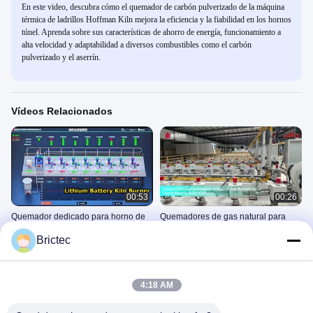
En este video, descubra cómo el quemador de carbón pulverizado de la máquina
térmica de ladrillos Hoffman Kiln mejora la eficiencia y la fiabilidad en los hornos
túnel. Aprenda sobre sus características de ahorro de energía, funcionamiento a
alta velocidad y adaptabilidad a diversos combustibles como el carbón
pulverizado y el aserrín.
Vídeos Relacionados
00:53
00:26
Quemador dedicado para horno de
Quemadores de gas natural para
túnel del proyecto de calcinación de
hornos de túnel en fábricas de
Brictec
baterías de litio entregado con éxito
ladrillos
Thermal Equipment
Thermal Equipment
April 21, 2026
February 26, 2025
4:18 AM