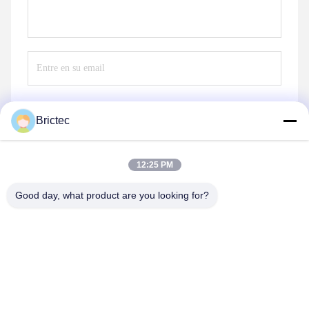
Brictec
Envíe
12:25 PM
Good day, what product are you looking for?
Xi'an Brictec Engineering Co., Ltd.
info@brictec.com
86--18182622677