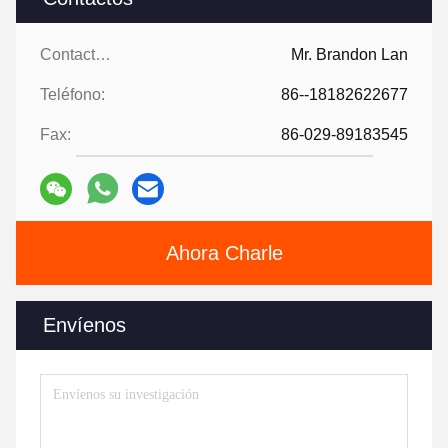
Contactos:
Mr. Brandon Lan
Teléfono:
86--18182622677
Fax:
86-029-89183545
Ahora Charle
Envíenos