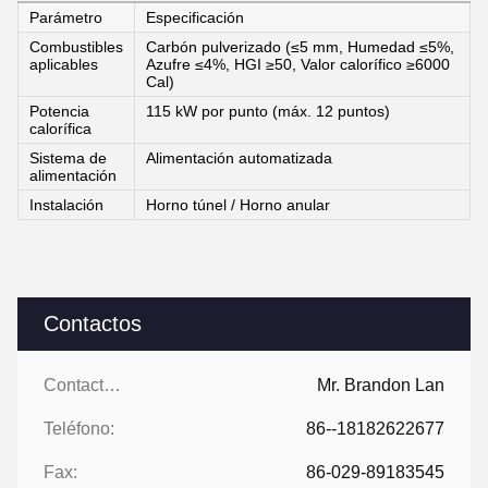
Parámetro
Especificación
Combustibles
Carbón pulverizado (≤5 mm, Humedad ≤5%,
aplicables
Azufre ≤4%, HGI ≥50, Valor calorífico ≥6000
Cal)
Potencia
115 kW por punto (máx. 12 puntos)
calorífica
Sistema de
Alimentación automatizada
alimentación
Instalación
Horno túnel / Horno anular
Contactos
Contactos:
Mr. Brandon Lan
Teléfono:
86--18182622677
Fax:
86-029-89183545