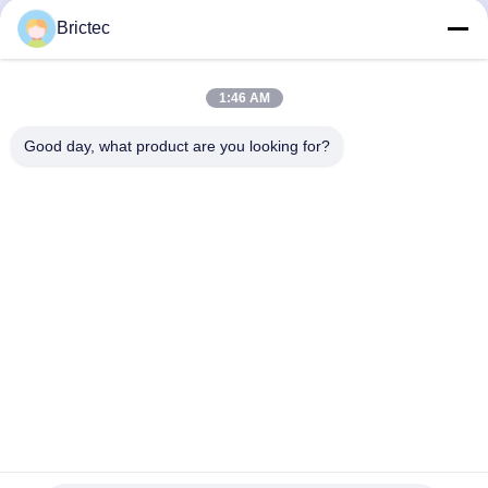
Brictec
Envíe
1:46 AM
Good day, what product are you looking for?
Xi'an Brictec Engineering Co., Ltd.
info@brictec.com
86--18182622677
China.
Buena calidad de China máquina de fabricación de ladrillo
de la arcilla Proveedor. © de Copyright 2024-2026 Xi'an