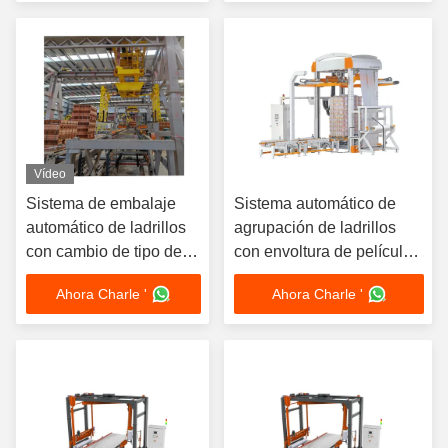
estiramiento en frío
Vídeo
Sistema de embalaje
Sistema automático de
automático de ladrillos
agrupación de ladrillos
con cambio de tipo de
con envoltura de película
ladrillo con un solo
de contracción a prueba
Ahora Charle '
Ahora Charle '
toque y embalaje
de polvo para una alta
automático de varios
eficiencia y ahorro de
tipos de ladrillos para
costos en plantas de
apilar ladrillos de arcilla
ladrillos
de manera eficiente