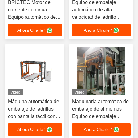
BRICTEC Motor de
Equipo de embalaje
corriente continua
automático de alta
Equipo automático de
velocidad de ladrillo
embalaje de ladrillos
Máquina semiautomática
Ahora Charle '
Ahora Charle '
Máquina
de fijación de cestas
semiautomática de
fijación de cestas
Vídeo
Vídeo
Máquina automática de
Maquinaria automática de
embalaje de ladrillos
embalaje de alimentos
con pantalla táctil con
Equipo de embalaje
ahorro de costos y fuerte
Botellas de vidrio Sistema
Ahora Charle '
Ahora Charle '
rendimiento protector
de embalaje de