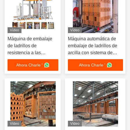
Vídeo
Vídeo
Máquina de embalaje
Máquina automática de
de ladrillos de
embalaje de ladrillos de
resistencia a las
arcilla con sistema de
perforaciones
correas y embalaje
Ahora Charle '
Ahora Charle '
Vídeo
Vídeo