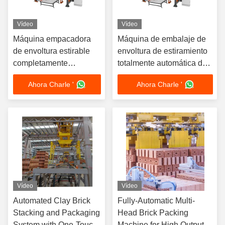
Vídeo
Vídeo
Máquina empacadora
Máquina de embalaje de
de envoltura estirable
envoltura de estiramiento
completamente
totalmente automática de
automatizada con
control PLC para
Ahora Charle '
Ahora Charle '
voltaje de 380 V y 20-30
embalajes de ladrillo de
revoluciones por minuto
alta eficiencia
para una alta eficiencia
Vídeo
Vídeo
Automated Clay Brick
Fully-Automatic Multi-
Stacking and Packaging
Head Brick Packing
System with One-Touch
Machine for High Output