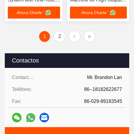
Brick Type Switching
and Low Maintenance
Ahora Charle '
Ahora Charle '
and Simple Operation
Brick Production
1
2
Contactos
Contactos:
Mr. Brandon Lan
Teléfono:
86--18182622677
Fax:
86-029-89183545