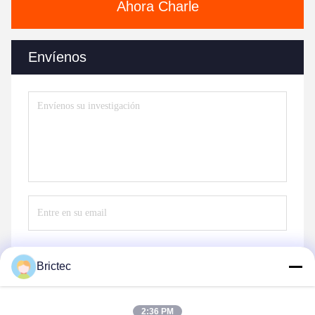
Ahora Charle
Envíenos
Brictec
Envíe
2:36 PM