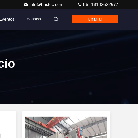
info@brictec.com
86--18182622677
Eventos
Charlar
Spanish
cío