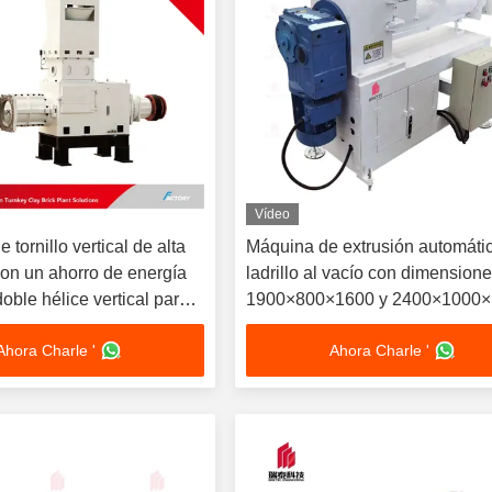
Vídeo
 tornillo vertical de alta
Máquina de extrusión automáti
con un ahorro de energía
ladrillo al vacío con dimension
oble hélice vertical para
1900×800×1600 y 2400×1000
ón de ladrillos
para uso en laboratorio y garan
Ahora Charle '
Ahora Charle '
1 año