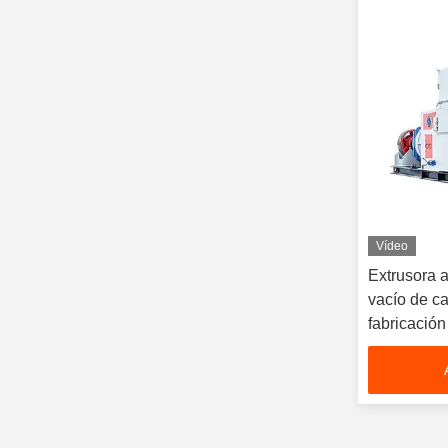
Vídeo
Extrusora a
vacío de c
fabricación 
barro de su