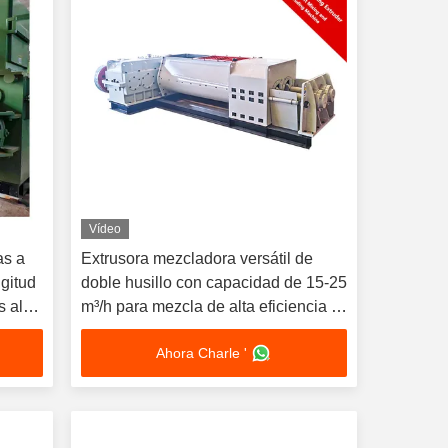
Vídeo
as a
Extrusora mezcladora versátil de
ngitud
doble husillo con capacidad de 15-25
s al
m³/h para mezcla de alta eficiencia y
moldeo por preextrusión
Ahora Charle '