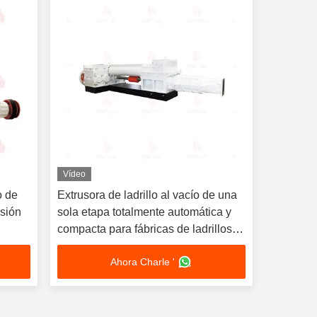
Vídeo
o de
Extrusora de ladrillo al vacío de una
esión
sola etapa totalmente automática y
compacta para fábricas de ladrillos
de arcilla pequeñas y medianas
Ahora Charle '