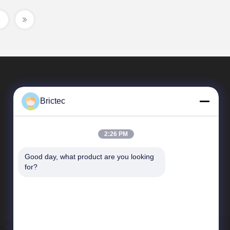
Brictec
2:26 PM
Good day, what product are you looking 
Vínculos Rápidos
for?
Perfil de compañía
Viaje de la fábrica
Control de calidad