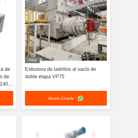
Vídeo
ca de
Extrusora de ladrillos al vacío de
es de
doble etapa VP75
×1400
tía de
Ahora Charle '