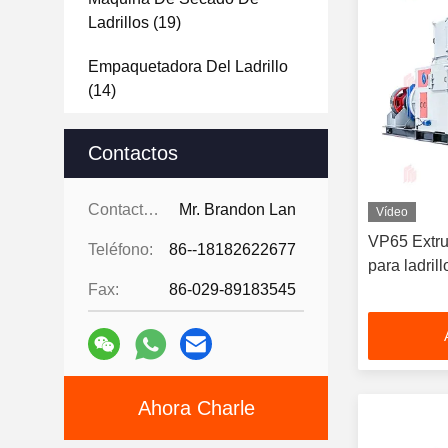
Ladrillos
(19)
Empaquetadora Del Ladrillo
(14)
Máquina De Paletización De
Contactos
Robots
(10)
Tejas De Ladrillo Decorativas
Contactos:
Mr. Brandon Lan
Vídeo
(33)
VP65 Extrus
Teléfono:
86--18182622677
para ladril
Análisis De Materias Primas
Fax:
86-029-89183545
(22)
Muestra De Diseño Del
Proyecto Brick
(15)
Ahora Charle