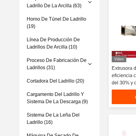
Ladrillo De La Arcilla
(63)
Horno De Túnel De Ladrillo
(19)
Línea De Producción De
Ladrillos De Arcilla
(10)
Vídeo
Proceso De Fabricación De
Ladrillos
(31)
Extrusora de
eficiencia 
Cortadora Del Ladrillo
(20)
del 30% y d
la producci
Cargamento Del Ladrillo Y
Sistema De La Descarga
(9)
Sistema De La Leña Del
Ladrillo
(16)
Máquina De Secado De