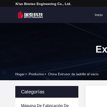
Xi'an Brictec Engineering Co., Ltd.
Inicio
Ex
Hogar
>
Productos
>
China Extrusor de ladrillo al vacío
Categorías
Máquina De Fabricación De