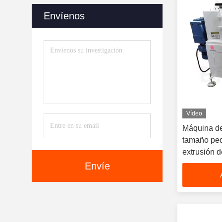
Envíenos
Vídeo
Máquina de 
tamaño peq
extrusión 
laboratorio
Envíe