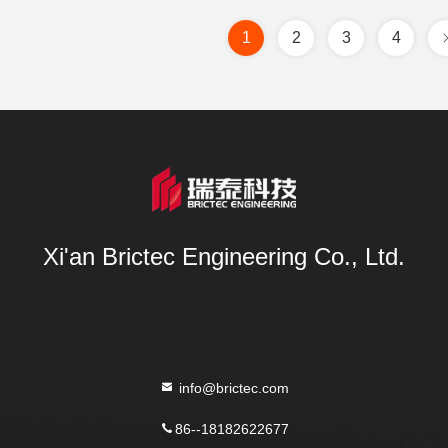
1
2
3
4
Xi'an Brictec Engineering Co., Ltd.
info@brictec.com
86--18182622677