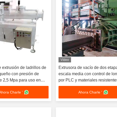
Vídeo
extrusión de ladrillos de
Extrusora de vacío de dos etap
ueño con presión de
escala media con control de lo
de 2,5 Mpa para uso en
por PLC y materiales resistente
desgaste para la producción de
Ahora Charle '
Ahora Charle '
ladrillos de arcilla