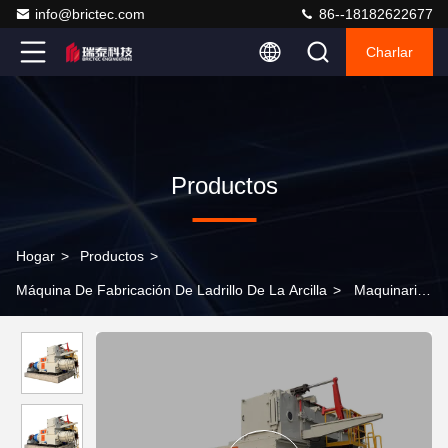
info@brictec.com
86--18182622677
Charlar
Productos
Hogar
>
Productos
>
Máquina De Fabricación De Ladrillo De La Arcilla
>
Maquinaria
para la fabricación de ladrillos de arcilla de gran capacidad
Equipo de construcción de ladrillos Extrusora de vacío