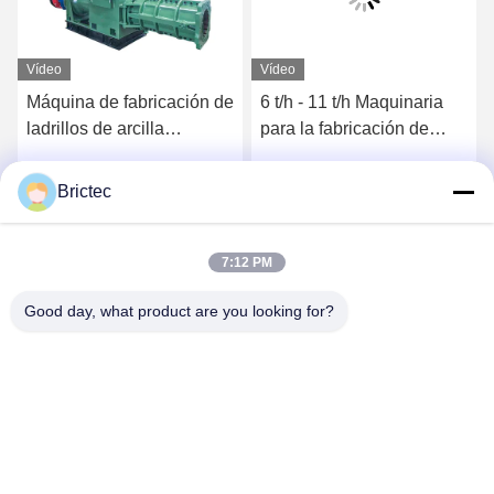
Vídeo
Vídeo
Máquina de fabricación de
6 t/h - 11 t/h Maquinaria
ladrillos de arcilla
para la fabricación de
semirrígida 40 / 40-S
ladrillos 40/40-S Máquina
Extrusora de ladrillos al
para la extrusión de
Brictec
Ahora Charle
Ahora Charle
vacío
ladrillos con vacío
7:12 PM
Good day, what product are you looking for?
Xi'an Brictec Engineering Co., Ltd.
info@brictec.com
86--18182622677