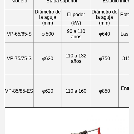
Modelo
Etapa superior
Estadio inferio
Diámetro de
Diámetro de
El poder
Potenc
la aguja
la aguja
k
(mm)
(kW)
(mm)
90 a 110
VP-65/65-S
φ 500
φ640
Las d
años
110 a 132
VP-75/75-S
φ620
φ750
315 a
años
Entre 
VP-85/85-ES
φ620
110 a 160
φ850
5