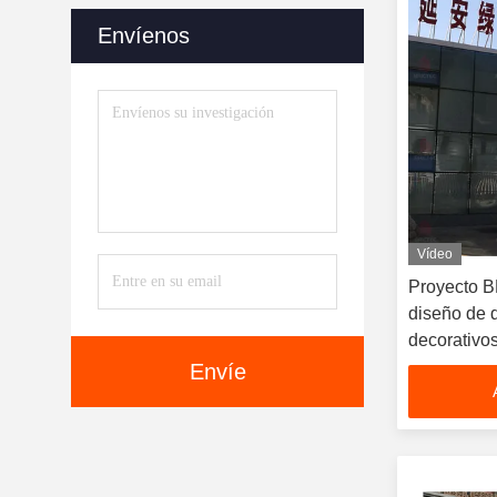
Envíenos
Vídeo
Proyecto 
diseño de d
decorativo
Envíe