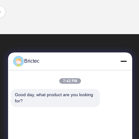
Brictec
7:42 PM
Good day, what product are you looking 
Vínculos Rápidos
for?
Perfil de compañía
Viaje de la fábrica
Control de calidad