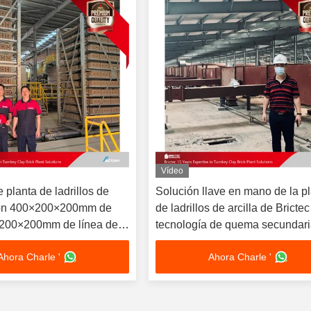
Vídeo
 planta de ladrillos de
Solución llave en mano de la p
on 400×200×200mm de
de ladrillos de arcilla de Bricte
 200×200mm de línea de
tecnología de quema secundari
de ladrillos huecos
sistema de secado automatiza
Ahora Charle '
Ahora Charle '