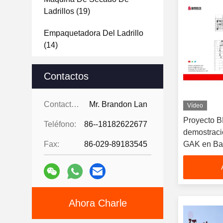
Ladrillos
(19)
Empaquetadora Del Ladrillo
(14)
Máquina De Paletización De
Contactos
Robots
(10)
Tejas De Ladrillo Decorativas
Contactos:
Mr. Brandon Lan
Vídeo
(33)
Proyecto 
Teléfono:
86--18182622677
demostraci
Análisis De Materias Primas
Fax:
86-029-89183545
GAK en Ba
(22)
Muestra De Diseño Del
Proyecto Brick
(15)
Ahora Charle