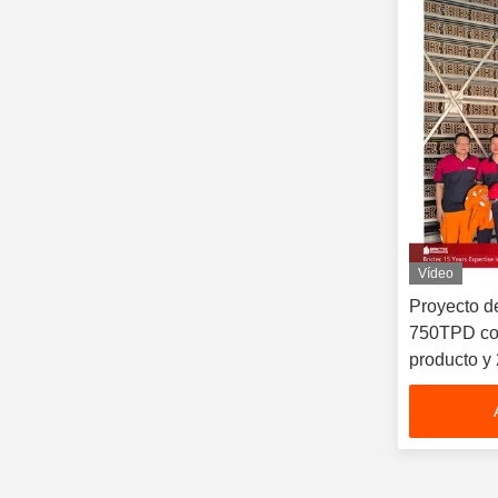
Vídeo
Proyecto de
750TPD c
producto y
producción 