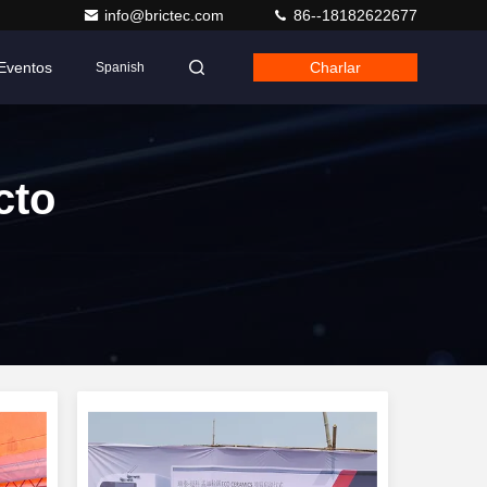
info@brictec.com
86--18182622677
Eventos
Charlar
Spanish
cto