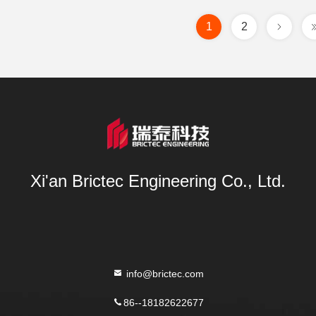
1
2
Xi'an Brictec Engineering Co., Ltd.
info@brictec.com
86--18182622677