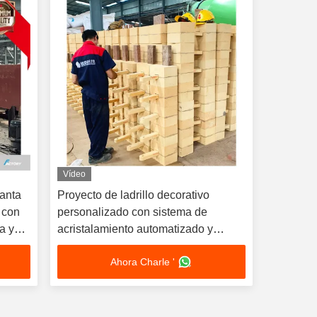
Vídeo
lanta
Proyecto de ladrillo decorativo
c con
personalizado con sistema de
a y
acristalamiento automatizado y
do
proceso de extrusión de plástico
Ahora Charle '
húmedo para una producción diaria
de 85,000 piezas