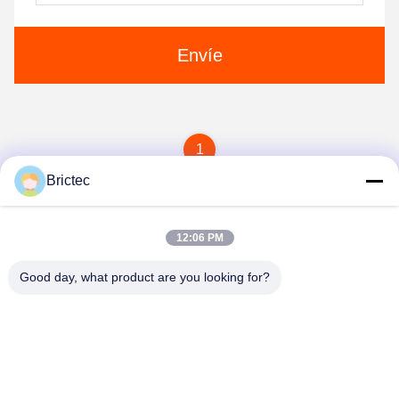
Envíe
1
Brictec
12:06 PM
Good day, what product are you looking for?
Xi'an Brictec Engineering Co., Ltd.
info@brictec.com
86--18182622677