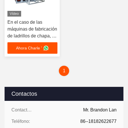
Vídeo
En el caso de las
máquinas de fabricación
de ladrillos de chapa, se
utilizará un alimentador
Ahora Charle '
de caja de 10 m3/h a 45
m3/h
1
Contactos
Contactos:
Mr. Brandon Lan
Teléfono:
86--18182622677