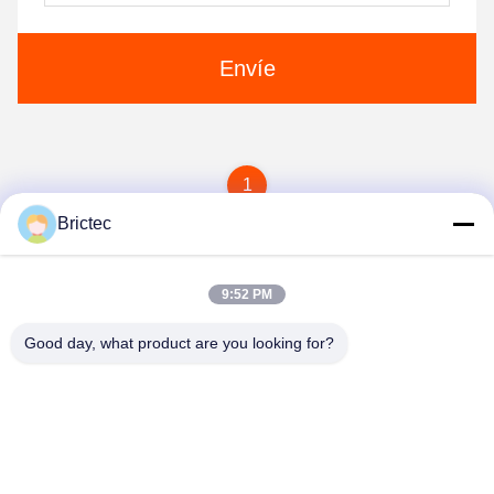
Envíe
1
Brictec
9:52 PM
Good day, what product are you looking for?
Xi'an Brictec Engineering Co., Ltd.
info@brictec.com
86--18182622677