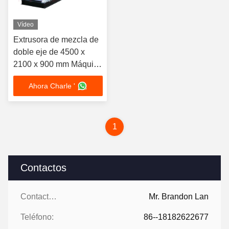
Vídeo
Extrusora de mezcla de
doble eje de 4500 x
2100 x 900 mm Máquina
de fabricación de arcilla
Ahora Charle '
de 45 kW
1
Contactos
Contactos:
Mr. Brandon Lan
Teléfono:
86--18182622677