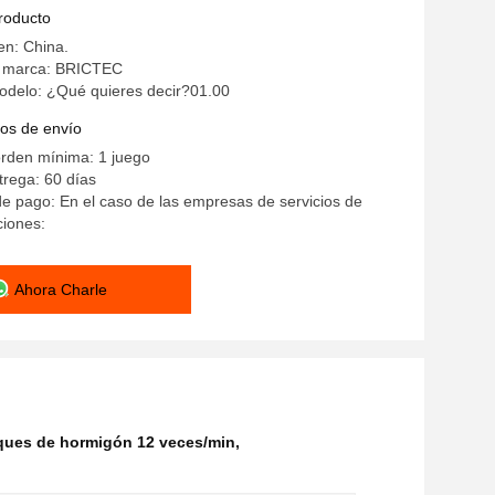
producto
en: China.
a marca: BRICTEC
delo: ¿Qué quieres decir?01.00
os de envío
orden mínima: 1 juego
rega: 60 días
e pago: En el caso de las empresas de servicios de
ciones:
Ahora Charle
oques de hormigón 12 veces/min
,