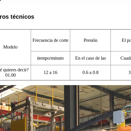
ros técnicos
Frecuencia de corte
Presión
El p
Modelo
tiempo/minuto
En el caso de las
Cuad
 quieres decir?
12 a 16
0.6 a 0.8
3
01.00