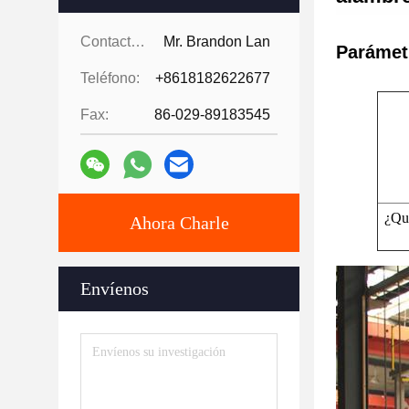
Contactos:
Mr. Brandon Lan
Parámet
Teléfono:
+8618182622677
Fax:
86-029-89183545
¿Qué
Ahora Charle
Envíenos