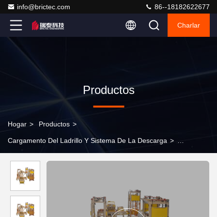
info@brictec.com
86--18182622677
Charlar
Productos
Hogar
>
Productos
>
Cargamento Del Ladrillo Y Sistema De La Descarga
>
163Sistema de carga y descarga automática de.5kW Paletas fijas
en coche seco