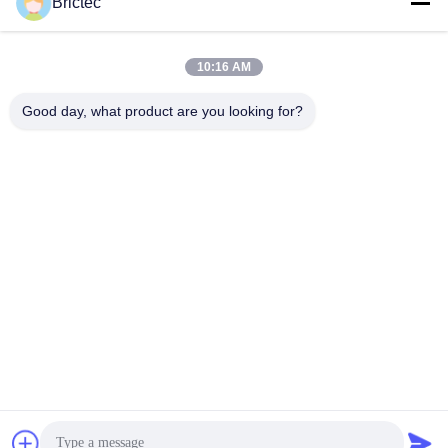
Brictec
Ahora Charle
Ahora Charle
doble agrupación
10:16 AM
Good day, what product are you looking for?
Xi'an Brictec Engineering Co., Ltd.
info@brictec.com
86--18182622677
China.
Buena calidad de China máquina de fabricación de ladrillo
de la arcilla Proveedor. © de Copyright 2024-2026 Xi'an
Brictec Engineering Co., Ltd. . Todos los derechos