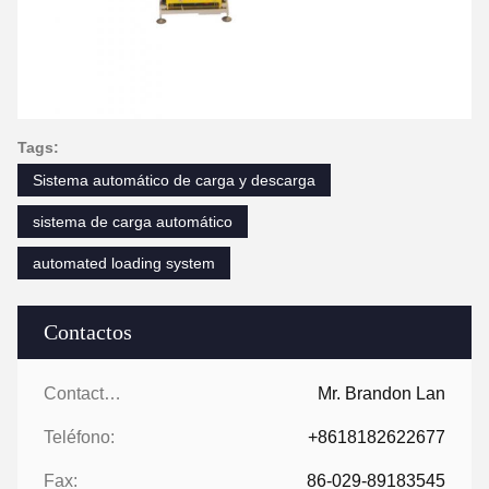
Tags:
Sistema automático de carga y descarga
sistema de carga automático
automated loading system
Contactos
Contactos:
Mr. Brandon Lan
Teléfono:
+8618182622677
Fax:
86-029-89183545