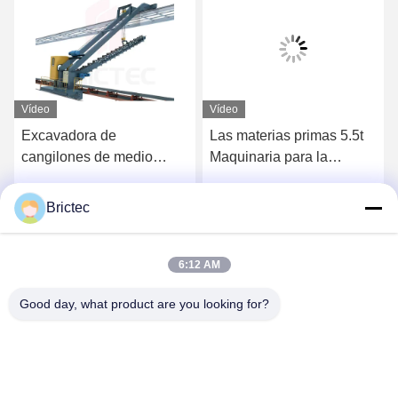
Vídeo
Vídeo
Excavadora de
Las materias primas 5.5t
cangilones de medio
Maquinaria para la
puente con capacidad de
fabricación de ladrillos
70 m³/m, brazo de 1140
Brictec
Ahora Charle
Ahora Charle
mm de longitud y potencia
de 24,5 kW para la
preparación de materiales
6:12 AM
Good day, what product are you looking for?
Xi'an Brictec Engineering Co., Ltd.
info@brictec.com