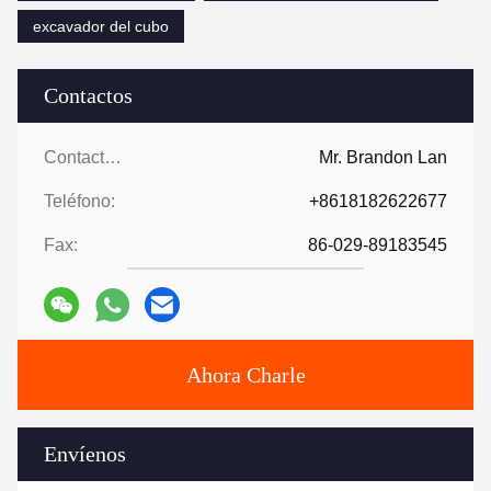
excavador del cubo
Contactos
Contactos:
Mr. Brandon Lan
Teléfono:
+8618182622677
Fax:
86-029-89183545
Ahora Charle
Envíenos