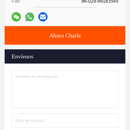
Fax:
86-029-89183545
Ahora Charle
Envíenos