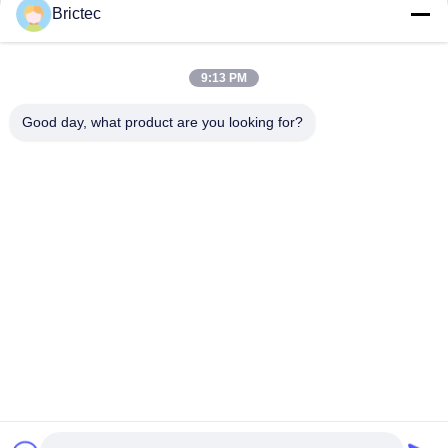
Openresty
Brictec
Ahora Charle
Ahora Charle
9:13 PM
Good day, what product are you looking for?
Xi'an Brictec Engineering Co., Ltd.
info@brictec.com
86--18182622677
China.
Buena calidad de China máquina de fabricación de ladrillo
de la arcilla Proveedor. © de Copyright 2024-2026 Xi'an
Brictec Engineering Co., Ltd. . Todos los derechos