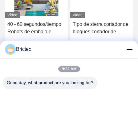
Vídeo
Vídeo
40 - 60 segundos/tiempo
Tipo de sierra cortador de
Robots de embalaje
bloques cortador de
automático
ladrillos automático
vertical cortador de barras
Brictec
Ahora Charle
Ahora Charle
de barro múltiples
9:22 AM
Good day, what product are you looking for?
Xi'an Brictec Engineering Co., Ltd.
info@brictec.com
86--18182622677
China.