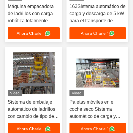
Máquina empacadora
163Sistema automático de
de ladrillos con carga
carga y descarga de 5 kW
robótica totalmente
para el transporte de
automática con cambio
ladrillos
Ahora Charle '
Ahora Charle '
de tipo de ladrillo con un
solo toque para un
sistema de descarga de
ladrillos eficiente
Máquina para fabricar
bloques totalmente
automática
Vídeo
Vídeo
Sistema de embalaje
Paletas móviles en el
automático de ladrillos
coche seco Sistema
con cambio de tipo de
automático de carga y
ladrillo con un solo
descarga Embalaje de
Ahora Charle '
Ahora Charle '
toque y embalaje
ladrillo