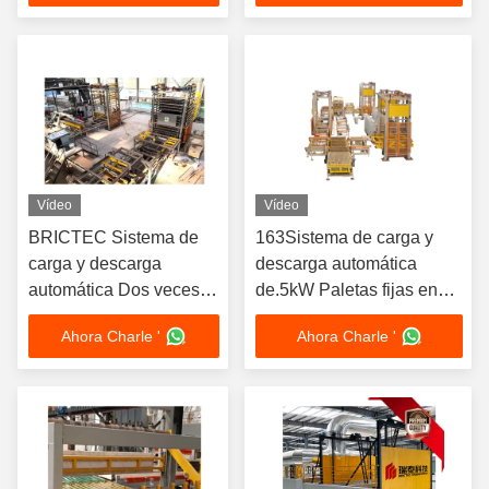
automático de varios
tipos de ladrillos para
apilar ladrillos de arcilla
de manera eficiente
Vídeo
Vídeo
BRICTEC Sistema de
163Sistema de carga y
carga y descarga
descarga automática
automática Dos veces el
de.5kW Paletas fijas en
proceso de ajuste con el
coche seco
Ahora Charle '
Ahora Charle '
coche del dedo