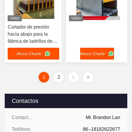
Vídeo
Vídeo
Cortador de presión
hacia abajo para la
fábrica de ladrillos de
arcilla máquina de
Ahora Charle '
Ahora Charle '
fabricación de bloques
totalmente automática
1
2
Contactos
Contactos:
Mr. Brandon Lan
Teléfono:
86--18182622677