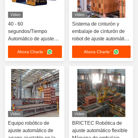
Vídeo
Vídeo
40 - 60
Sistema de cinturón y
segundos/Tiempo
embalaje de cinturón de
Automático de ajuste
robot de ajuste automático
Robot Automatización
horizontal vertical
Ahora Charle '
Ahora Charle '
Robotic Packaging
0.8Mpa
Vídeo
Vídeo
Equipo robótico de
BRICTEC Robótica de
ajuste automático de
ajuste automático flexible
agarre ajustable en la
Máquina de embalaje