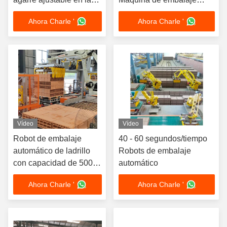
industria del embalaje
robótica para fábrica de
Ahora Charle '
Ahora Charle '
0,6 - 0,8Mpa
ladrillos
Vídeo
Vídeo
Robot de embalaje
40 - 60 segundos/tiempo
automático de ladrillo
Robots de embalaje
con capacidad de 500
automático
kg y 800 kg para la
Ahora Charle '
Ahora Charle '
compatibilidad con la
industria 4.0