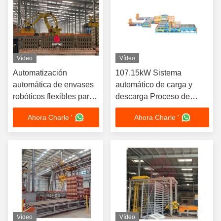
Vídeo
Vídeo
Automatización
107.15kW Sistema
automática de envases
automático de carga y
robóticos flexibles para
descarga Proceso de
envases de plantas de
ajuste directo Robot de
Ahora Charle '
Ahora Charle '
ladrillo con robots
doble agrupación
Vídeo
Vídeo