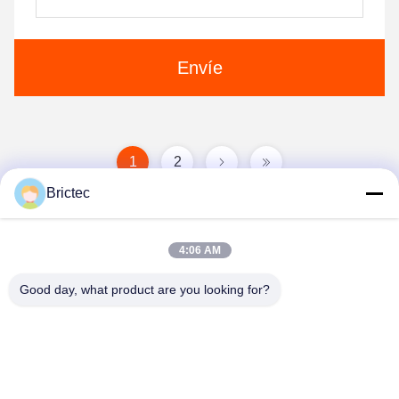
Envíe
1
2
Brictec
4:06 AM
Good day, what product are you looking for?
Xi'an Brictec Engineering Co., Ltd.
info@brictec.com