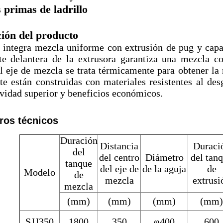
 primas de ladrillo
ión del producto
 integra mezcla uniforme con extrusión de pug y capa
rte delantera de la extrusora garantiza una mezcla
l eje de mezcla se trata térmicamente para obtener la 
te están construidas con materiales resistentes al des
vidad superior y beneficios económicos.
ros técnicos
Duración
Distancia
Duraci
del
del centro
Diámetro
del tan
tanque
del eje de
de la aguja
de
Modelo
de
mezcla
extrusi
mezcla
(mm)
(mm)
(mm)
(mm)
SJJ350
1800
350
φ400
600