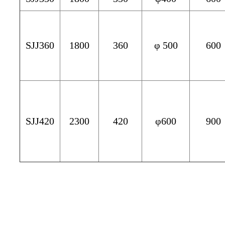
SJJ360
1800
360
φ 500
600
SJJ420
2300
420
φ600
900