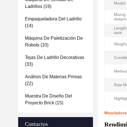
Model:
Ladrillos
(19)
Mixing 
Empaquetadora Del Ladrillo
distanc
(14)
Length 
tank:
Máquina De Paletización De
Weight
Robots
(10)
Tejas De Ladrillo Decorativas
Conditi
(33)
Method
Análisis De Materias Primas
(22)
Raw Ma
Muestra De Diseño Del
Highlig
Proyecto Brick
(15)
Mezcladora 
Contactos
Rendimie