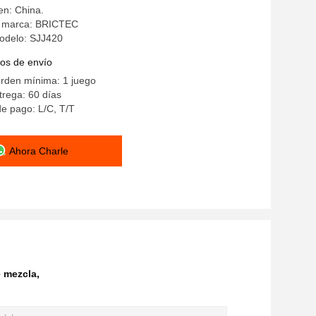
en: China.
a marca: BRICTEC
odelo: SJJ420
os de envío
orden mínima: 1 juego
rega: 60 días
e pago: L/C, T/T
Ahora Charle
e mezcla
,