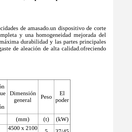
cidades de amasado.un dispositivo de corte
 completa y una homogeneidad mejorada del
máxima durabilidad y las partes principales
gaste de aleación de alta calidad.ofreciendo
ón
que
Dimensión
El
Peso
general
poder
ón
(mm)
(t)
(kW)
4500 x 2100
5
37/45