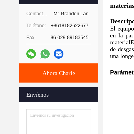
materias
Contactos:
Mr. Brandon Lan
Descripc
Teléfono:
+8618182622677
El equipo
en la pa
Fax:
86-029-89183545
materialE
de desgas
una longe
Parámet
Ahora Charle
Envíenos