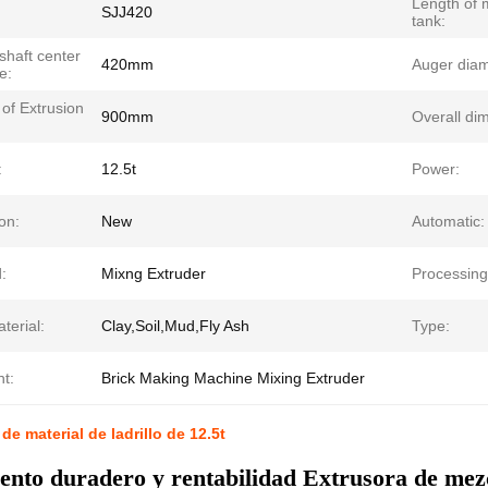
Length of 
SJJ420
tank:
shaft center
420mm
Auger diam
e:
of Extrusion
900mm
Overall di
:
12.5t
Power:
on:
New
Automatic:
:
Mixng Extruder
Processing
terial:
Clay,Soil,Mud,Fly Ash
Type:
ht:
Brick Making Machine Mixing Extruder
de material de ladrillo de 12.5t
nto duradero y rentabilidad Extrusora de mezc