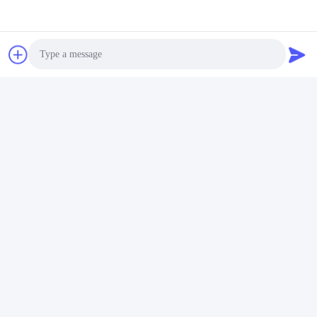
Productos similares
Photo
Video Call
Audio Call
Vídeo
Vídeo
Create a Lasting
Cubierta de ladrillo de
Impression with Fancy
ladrillo decorativo Sk32
Brick Ceramics Server
Sk34 Sk36
Openresty
Ahora Charle
Ahora Charle