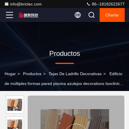
info@brictec.com
86--18182622677
Charlar
Productos
Hogar
>
Productos
>
Tejas De Ladrillo Decorativas
>
Edificio
de múltiples formas pared piscina azulejos decorativos Isoclinic
línea de ladrillo