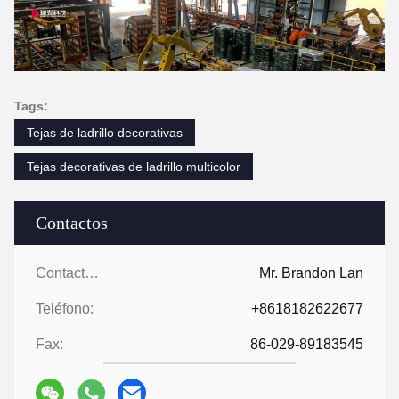
Tags:
Tejas de ladrillo decorativas
Tejas decorativas de ladrillo multicolor
Contactos
Contactos:
Mr. Brandon Lan
Teléfono:
+8618182622677
Fax:
86-029-89183545