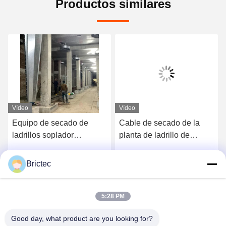
Productos similares
Vídeo
Vídeo
Equipo de secado de
Cable de secado de la
ladrillos soplador
planta de ladrillo de
ciclónico soplador de
secado rápido para la
cámara de secado cónico
planta de ladrillo
Brictec
Ahora Charle
Ahora Charle
totalmente automático
5:28 PM
Good day, what product are you looking for?