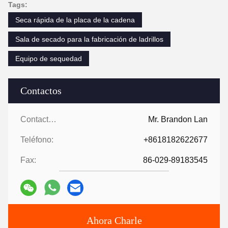
Tags:
Seca rápida de la placa de la cadena
Sala de secado para la fabricación de ladrillos
Equipo de sequedad
Contactos
Contactos:
Mr. Brandon Lan
Teléfono:
+8618182622677
Fax:
86-029-89183545
Ahora Charle