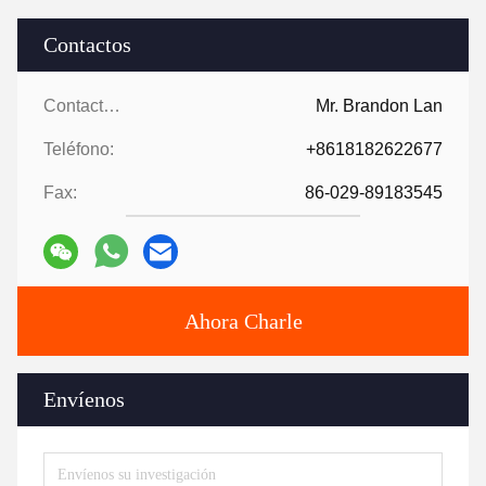
Contactos
Contactos:
Mr. Brandon Lan
Teléfono:
+8618182622677
Fax:
86-029-89183545
Ahora Charle
Envíenos