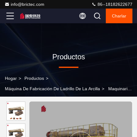
info@brictec.com
86--18182622677
Charlar
Productos
Hogar
>
Productos
>
Máquina De Fabricación De Ladrillo De La Arcilla
>
Maquinaria
para la fabricación de ladrillos de arcilla14t VP50 Equipo de
moldeado por extrusión