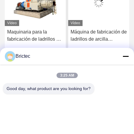
Vídeo
Vídeo
Maquinaria para la
Máquina de fabricación de
fabricación de ladrillos de
ladrillos de arcilla
arcilla de gran capacidad
semirrígida 40 / 40-S
Equipo de construcción
Extrusora de ladrillos al
Brictec
Ahora Charle
Ahora Charle
de ladrillos Extrusora de
vacío
vacío
3:25 AM
Good day, what product are you looking for?
Xi'an Brictec Engineering Co., Ltd.
info@brictec.com
86--18182622677