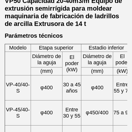
VP50 Capacidad 20-40m3/m Equipo de
extrusión semirrígida para moldear
maquinaria de fabricación de ladrillos
de arcilla Extrusora de 14 t
Parámetros técnicos
Modelo
Etapa superior
Estadio inferior
Diámetro de
Diámetro de
El
El
la aguja
la aguja
poder
poder
(kW)
(mm)
(mm)
(kW)
VP-40/40-
30 a 45
Entre
φ400
φ400
S
años
55 y 75
VP-45/40-
Entre
φ400
φ450/400
75 a 90
S
30 y 55