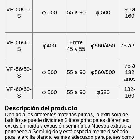
VP-50/50-
90 a
φ 500
55 a 90
φ 500
S
160
VP-56/45-
Entre
φ400
φ560/450
75 a 90
S
45 y 55
75 a
VP-56/50-
φ 500
55 a 90
φ560/500
132
S
años
VP-60/60-
132-
φ 500
55 a 90
φ580
S
160
Descripción del producto
Debido a las diferentes materias primas, la extrusora de
ladrillo se puede dividir en 2 tipos principales diferentes:
extrusión rígida y extrusión semi-rígida.Nuestra extrusora
pertenece a Semi-rígido y está especialmente diseñado
para la arcilla blanda, es más adecuado para países como