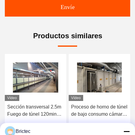
Envíe
Productos similares
Vídeo
Vídeo
Sección transversal 2.5m
Proceso de horno de túnel
Fuego de túnel 120min
de bajo consumo cámara
Ciclo de disparo Fuego de
de secado continuo para
rodillo Rápido
ladrillos
Brictec