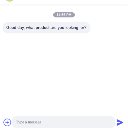
Ahora Charle
Ahora Charle
11:56 PM
Good day, what product are you looking for?
Xi'an Brictec Engineering Co., Ltd.
info@brictec.com
86--18182622677
China.
Buena calidad de China máquina de fabricación de ladrillo
de la arcilla Proveedor. © de Copyright 2024-2026 Xi'an
Brictec Engineering Co., Ltd. . Todos los derechos
reservados.