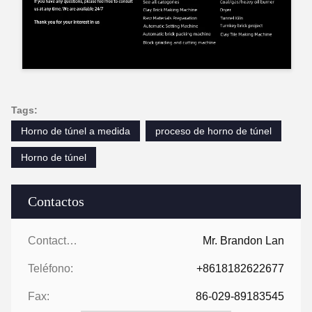
Tags:
Horno de túnel a medida
proceso de horno de túnel
Horno de túnel
Contactos
Contactos:
Mr. Brandon Lan
Teléfono:
+8618182622677
Fax:
86-029-89183545