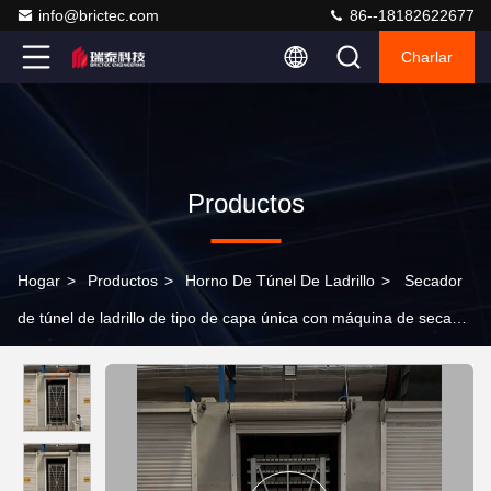
info@brictec.com
86--18182622677
Charlar
Productos
Hogar
>
Productos
>
Horno De Túnel De Ladrillo
>
Secador
de túnel de ladrillo de tipo de capa única con máquina de secado
automática con menor inversión y control simple